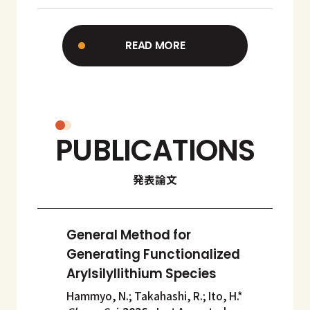
FRIEDE, Nathan博士 のお別れ
セレモニー
READ MORE
PUBLICATIONS
発表論文
General Method for
Generating Functionalized
Arylsilyllithium Species
Hammyo, N.; Takahashi, R.; Ito, H.*