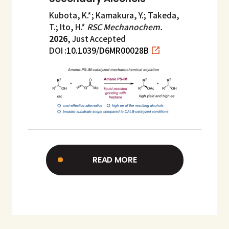
Kubota, K.*; Kamakura, Y.; Takeda,
T.; Ito, H.*
RSC Mechanochem.
2026
, Just Accepted
DOI :
10.1039/D6MR00028B
READ MORE