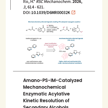
Ito, H.*
RSC Mechanochem.
2026
,
3
, 614 - 621.
DOI :
10.1039/D6MR00032K
Amano-PS-IM-Catalyzed
Mechanochemical
Enzymatic Acylative
Kinetic Resolution of
Secondary Alcohols