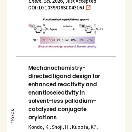
Chem. Sci.
2026
, Just Accepted
DOI :
10.1039/D6SC04316J
Mechanochemistry-
directed ligand design for
enhanced reactivity and
enantioselectivity in
solvent-less palladium-
catalyzed conjugate
SCROLL
arylations
Kondo, K.; Shoji, H.; Kubota, K.*;