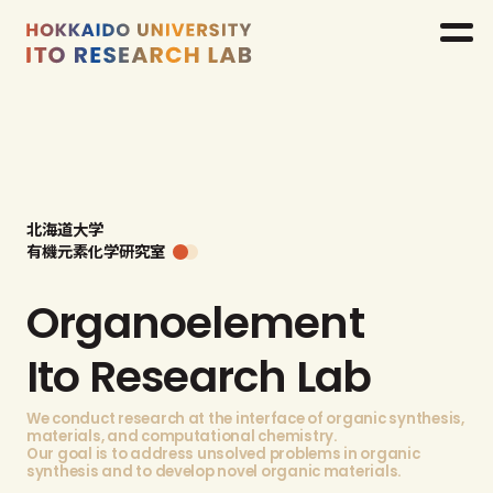
北海道大学
有機元素化学研究室
Organoelement
Ito Research Lab
We conduct research at the interface of organic synthesis,
materials, and computational chemistry.
Our goal is to address unsolved problems in organic
synthesis
and to develop novel organic materials.