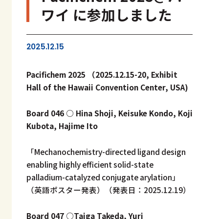
ワイ に参加しました
2025.12.15
Pacifichem 2025 （2025.12.15-20,
Exhibit
Hall of the Hawaii Convention Center
,
USA)
Board 046 ○ Hina Shoji, Keisuke Kondo, Koji
Kubota, Hajime Ito
「Mechanochemistry-directed ligand design
enabling highly efficient solid-state
palladium-catalyzed conjugate arylation」
（英語ポスター発表）（発表日：2025.12.19）
Board 047 ○Taiga Takeda, Yuri