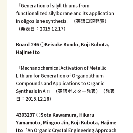
「Generation of silyllithiums from
functionalized silylborane and its application
in oligosilane synthesis」（英語口頭発表）
（発表日：2015.12.17）
Board 246 ○Keisuke Kondo, Koji Kubota,
Hajime Ito
「Mechanochemical Activation of Metallic
Lithium for Generation
of Organolithium
Compounds and Applications to Organic
Synthesis in Air」（英語ポスター発表）（発表
日：2015.12.18）
4303237 ○Sota Kawamura, Hikaru
Yamamoto, Mingoo Jin, Koji Kubota, Hajime
Ito
「An Organic Crystal Engineering Approach