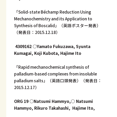
「Solid-state Béchamp Reduction Using
Mechanochemistry
and its Application to
Synthesis of Boscalid」（英語ポスター発表）
（発表日：2015
.12.18）
4309162 ○Yamato Fukuzawa, Syunta
Kumagai, Koji Kubota, Hajime Ito
「Rapid mechanochemical synthesis of
palladium-based complexes from insoluble
palladium salts」（英語口頭発表）（発表日：
2015.12.17）
ORG 19 ○Natsumi Hammyo,○ Natsumi
Hammyo, Rikuro Takahashi, Hajime Ito,