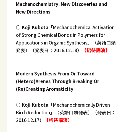
Mechanochemistry: New Discoveries and
New Directions
○ Koji Kubota
「Mechanochemical Activation
of Strong Chemical Bonds in Polymers for
Applications in Organic Synthesis」（英語口頭
発表）（発表日：2016.12.18）
【招待講演】
Modern Synthesis From Or Toward
(Hetero)Arenes Through Breaking Or
(Re)Creating Aromaticity
○ Koji Kubota
「Mechanochemically Driven
Birch Reduction」（英語口頭発表）（発表日：
2016.12.17）
【招待講演】