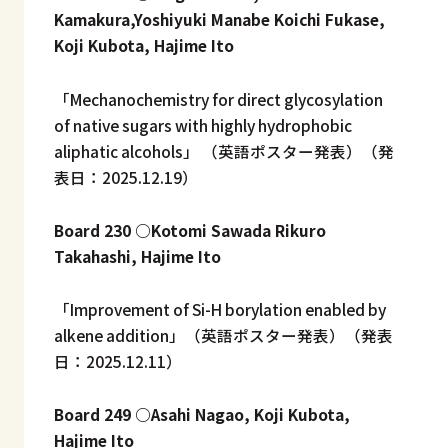
Kamakura,Yoshiyuki Manabe Koichi Fukase,
Koji Kubota, Hajime Ito
「Mechanochemistry for direct glycosylation
of native sugars with highly hydrophobic
aliphatic alcohols」 （英語ポスター発表）（発
表日：2025.12.19）
Board 230 ○Kotomi Sawada Rikuro
Takahashi, Hajime Ito
「Improvement of Si-H borylation enabled by
alkene addition」
（英語ポスター発表）（発表
日：2025.12.11）
Board 249 ○Asahi Nagao, Koji Kubota,
Hajime Ito