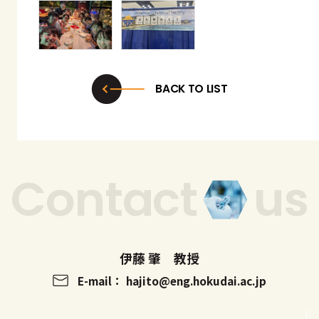
BACK TO LIST
Contact
us
伊藤 肇 教授
E-mail： hajito
eng.hokudai.ac.jp