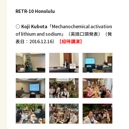
RETR-10 Honolulu
○ Koji Kubota
「Mechanochemical activation
of lithium and sodium」（英語口頭発表）（発
表日：2016.12.16）
【招待講演】